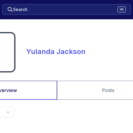
Search
⌘K
Yulanda Jackson
verview
Posts